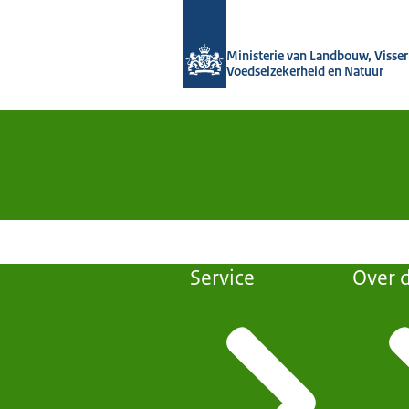
Naar de homepage van Groeien naar
Ministerie van Landbouw, Visseri
Voedselzekerheid en Natuur
Service
Over d