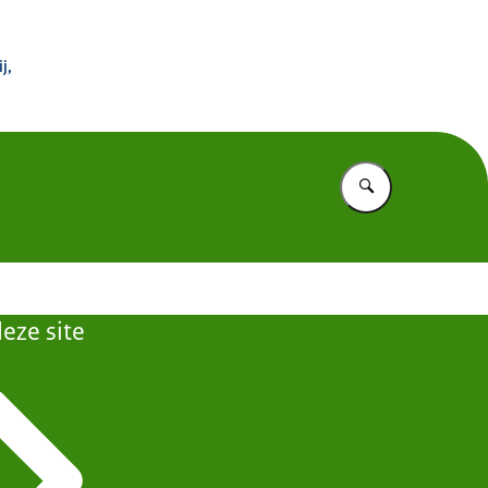
 morgen
j,
Vul in wat u z
eze site