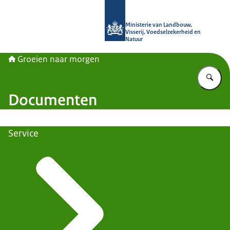
Naar de homepage van Groeien naa
Ministerie van Landbouw,
Visserij, Voedselzekerheid en
Natuur
Groeien naar morgen
Vu
Documenten
Service