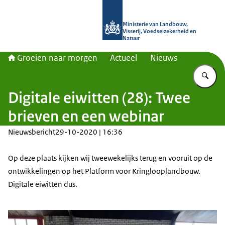
Naar de homepage van Groeien naa
Ministerie van Landbouw,
Visserij, Voedselzekerheid en
Natuur
Groeien naar morgen
Actueel
Nieuws
Vu
Digitale eiwitten (28): Twee
brieven en een webinar
Nieuwsbericht
29-10-2020 | 16:36
Op deze plaats kijken wij tweewekelijks terug en vooruit op de
ontwikkelingen op het Platform voor Kringlooplandbouw.
Digitale eiwitten dus.