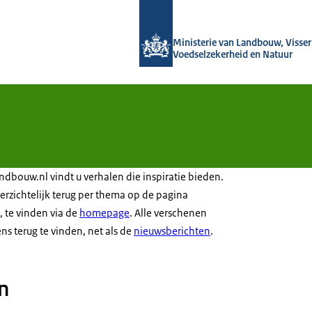
Naar de homepage van Groeien naar
Ministerie van Landbouw, Visseri
Voedselzekerheid en Natuur
dbouw.nl vindt u verhalen die inspiratie bieden.
erzichtelijk terug per thema op de pagina
e, te vinden via de
homepage
. Alle verschenen
ns terug te vinden, net als de
nieuwsberichten
.
n