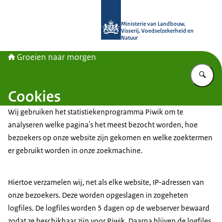
Naar de homepage van Groeien naa
Ministerie van Landbouw,
Visserij, Voedselzekerheid en
Natuur
Groeien naar morgen
Vu
Cookies
Wij gebruiken het statistiekenprogramma Piwik om te
analyseren welke pagina's het meest bezocht worden, hoe
bezoekers op onze website zijn gekomen en welke zoektermen
er gebruikt worden in onze zoekmachine.
Hiertoe verzamelen wij, net als elke website, IP-adressen van
onze bezoekers. Deze worden opgeslagen in zogeheten
logfiles. De logfiles worden 5 dagen op de webserver bewaard
zodat ze beschikbaar zijn voor Piwik. Daarna blijven de logfiles