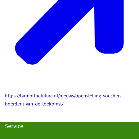
https://farmofthefuture.nl/nieuws/openstelling-vouchers-
boerderij-van-de-toekomst/
Service