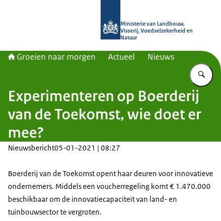
Naar de homepage van Groeien naa
Ministerie van Landbouw,
Visserij, Voedselzekerheid en
Natuur
Groeien naar morgen
Actueel
Nieuws
Vu
Experimenteren op Boerderij
van de Toekomst, wie doet er
mee?
Nieuwsbericht
05-01-2021 | 08:27
Boerderij van de Toekomst opent haar deuren voor innovatieve
ondernemers. Middels een voucherregeling komt € 1.470.000
beschikbaar om de innovatiecapaciteit van land- en
tuinbouwsector te vergroten.