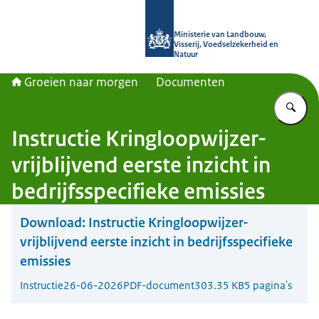
Naar de homepage van Groeien naa
Ministerie van Landbouw,
Visserij, Voedselzekerheid en
Natuur
Groeien naar morgen
Documenten
Vu
Instructie Kringloopwijzer-
vrijblijvend eerste inzicht in
bedrijfsspecifieke emissies
Download:
Instructie Kringloopwijzer-
vrijblijvend eerste inzicht in bedrijfsspecifieke
emissies
Instructie
26-06-2026
PDF-document
303.35 KB
5 pagina's