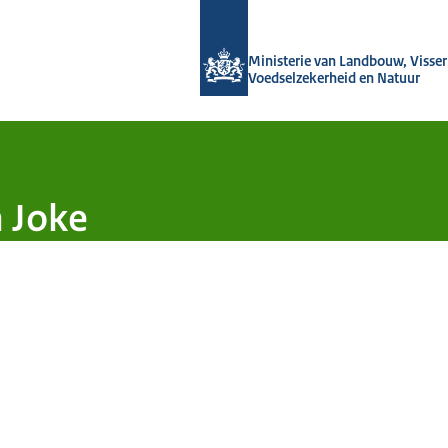
Naar de homepage van Groeien naar
Ministerie van Landbouw, Visseri
Voedselzekerheid en Natuur
n Joke