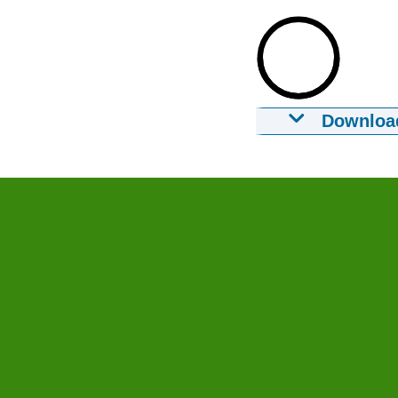
Downloa
Bekijk het po
28-05-2021
0:3
Download