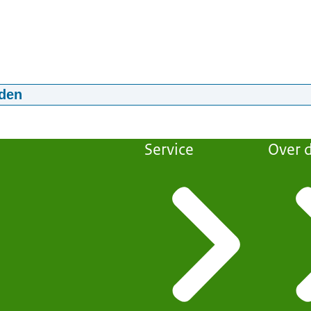
den
rtret van Joke
0
mp4
45,1 MB
Service
Over d