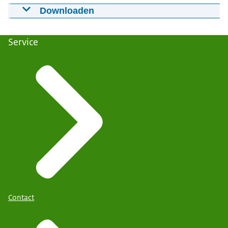
Downloaden
Groeien naar morgen - Rudi
09-12-2021
00:00:14
mp4
8 MB
Service
Download
Contact