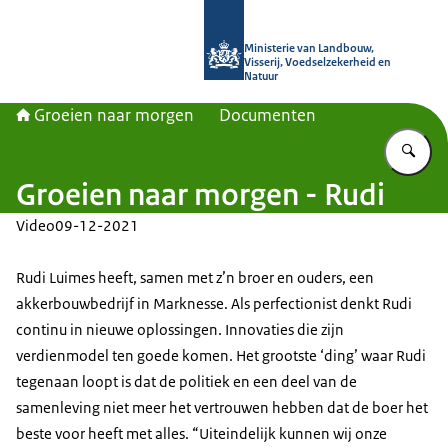
Naar de homepage van Groeien naa
Ministerie van Landbouw,
Visserij, Voedselzekerheid en
Natuur
Groeien naar morgen
Documenten
Vu
Groeien naar morgen - Rudi
Video
09-12-2021
Rudi Luimes heeft, samen met z’n broer en ouders, een
akkerbouwbedrijf in Marknesse. Als perfectionist denkt Rudi
continu in nieuwe oplossingen. Innovaties die zijn
verdienmodel ten goede komen. Het grootste ‘ding’ waar Rudi
tegenaan loopt is dat de politiek en een deel van de
samenleving niet meer het vertrouwen hebben dat de boer het
beste voor heeft met alles. “Uiteindelijk kunnen wij onze