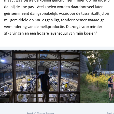
maat’, waarbij we de koeien gericht insemineren op het tijdstip
dat bij de koe past. Veel koeien worden daardoor veel later
geïnsemineerd dan gebruikelijk, waardoor de tussenkalftijd bij
mij gemiddeld op 500 dagen ligt, zonder noemenswaardige
vermindering van de melkproductie. Dit zorgt voor minder
afkalvingen en een hogere levensduur van mijn koeien”.
Beeld: © Marcus Pasveer
Beeld: