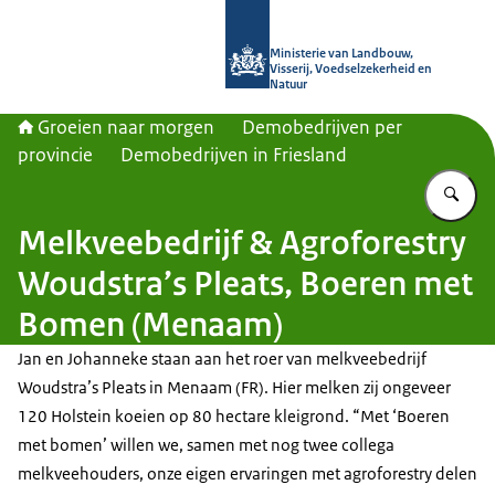
Naar de homepage van Groeien naa
Ministerie van Landbouw,
Visserij, Voedselzekerheid en
Natuur
Groeien naar morgen
Demobedrijven per
provincie
Demobedrijven in Friesland
Vu
Melkveebedrijf & Agroforestry
Woudstra’s Pleats, Boeren met
Bomen (Menaam)
Jan en Johanneke staan aan het roer van melkveebedrijf
Woudstra’s Pleats in Menaam (FR). Hier melken zij ongeveer
120 Holstein koeien op 80 hectare kleigrond. “Met ‘Boeren
met bomen’ willen we, samen met nog twee collega
melkveehouders, onze eigen ervaringen met agroforestry delen