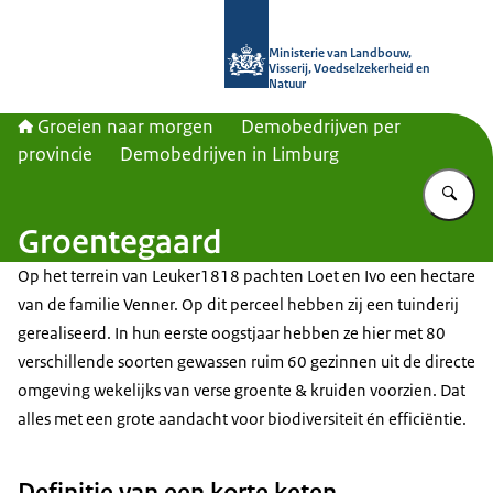
Naar de homepage van Groeien naa
Ministerie van Landbouw,
Visserij, Voedselzekerheid en
Natuur
Groeien naar morgen
Demobedrijven per
provincie
Demobedrijven in Limburg
Vu
Groentegaard
Op het terrein van Leuker1818 pachten Loet en Ivo een hectare
van de familie Venner. Op dit perceel hebben zij een tuinderij
gerealiseerd. In hun eerste oogstjaar hebben ze hier met 80
verschillende soorten gewassen ruim 60 gezinnen uit de directe
omgeving wekelijks van verse groente & kruiden voorzien. Dat
alles met een grote aandacht voor biodiversiteit én efficiëntie.
Definitie van een korte keten