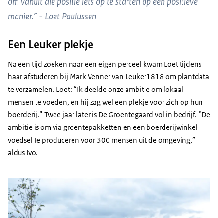
om vanuit die positie iets op te starten op een positieve
manier.” - Loet Paulussen
Een Leuker plekje
Na een tijd zoeken naar een eigen perceel kwam Loet tijdens
haar afstuderen bij Mark Venner van Leuker1818 om plantdata
te verzamelen. Loet: “Ik deelde onze ambitie om lokaal
mensen te voeden, en hij zag wel een plekje voor zich op hun
boerderij.” Twee jaar later is De Groentegaard vol in bedrijf. “De
ambitie is om via groentepakketten en een boerderijwinkel
voedsel te produceren voor 300 mensen uit de omgeving,”
aldus Ivo.