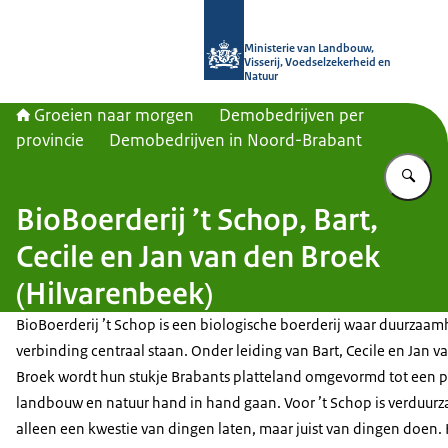
Naar de homepage van Groeien naa
Ministerie van Landbouw,
Visserij, Voedselzekerheid en
Natuur
Groeien naar morgen
Demobedrijven per
provincie
Demobedrijven in Noord-Brabant
Vu
BioBoerderij ’t Schop, Bart,
Cecile en Jan van den Broek
(Hilvarenbeek)
BioBoerderij ’t Schop is een biologische boerderij waar duurzaam
verbinding centraal staan. Onder leiding van Bart, Cecile en Jan v
Broek wordt hun stukje Brabants platteland omgevormd tot een p
landbouw en natuur hand in hand gaan. Voor ’t Schop is verduur
alleen een kwestie van dingen laten, maar juist van dingen doen.