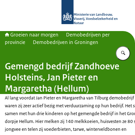
Naar de homepage van Groeien naa
Ministerie van Landbouw,
Visserij, Voedselzekerheid en
Natuur
Groeien naar morgen
Demobedrijven per
provincie
Demobedrijven in Groningen
Vu
Gemengd bedrijf Zandhoeve
Holsteins, Jan Pieter en
Margaretha (Hellum)
Al lang voordat Jan Pieter en Margaretha van Tilburg demobedrijf
waren zij zeer actief bezig met verduurzaming op hun bedrijf. Het 
samen met hun drie kinderen op het gemengde bedrijf in het Gro
dorpje Hellum. Hier melken zij 140 melkkoeien, huisvesten ze 80 
jongvee en telen zij voederbieten, tarwe, winterveldbonen en