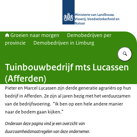
Naar de homepage van Groeien naa
Ministerie van Landbouw,
Visserij, Voedselzekerheid en
Natuur
Groeien naar morgen
Demobedrijven per
provincie
Demobedrijven in Limburg
Vu
Tuinbouwbedrijf mts Lucassen
(Afferden)
Pieter en Marcel Lucassen zijn derde generatie agrariërs op hun
bedrijf in Afferden. Ze zijn al jaren bezig met het verduurzamen
van de bedrijfsvoering. “Ik ben op een hele andere manier
naar de bodem gaan kijken.”
Onderaan deze pagina vind je een overzicht van
duurzaamheidsmaatregelen van deze ondernemer.