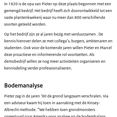
16-11-2022
03:02
mp4
265 MB
In 1920 is de opa van Pieter op deze plaats begonnen met een
gemengd bedrijf. Het bedrijf heeft zich doorontwikkeld tot een
Download
vaste plantenkwekerij waar nu meer dan 800 verschillende
soorten geteeld worden.
Ondertiteling
srt
Op het bedrijf zijn ze al jaren bezig met verduurzamen . De
kennis hierover delen ze met collega’s, burgers, ambtenaren en
Download
studenten. Ook voor de komende jaren willen Pieter en Marcel
deze proactieve en informerende rol voortzetten. Als
demobedrijf willen ze nog meer activiteiten organiseren en
kennisdeling verder professionaliseren.
Bodemanalyse
Pieter zag in de jaren ‘90 de grond langzaam verschralen. Via
een adviseur kwam hij toen in aanraking met de Kinsey-
Albrecht methode. “We hebben toen grondmonsters
opgestuurd naar Amerika voor analyse op de bodembalans,