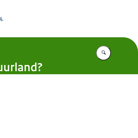
 morgen
j,
Vul in wat u z
tuurland?