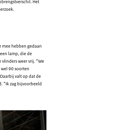
brengstverschil. Het
derzoek.
, die mee hebben gedaan
 een lamp, die de
vlinders weer vrij. “We
b wel 90 soorten
Daarbij valt op dat de
d. “Ik zag bijvoorbeeld