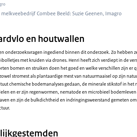
gro
an melkveebedrijf Combee Beeld: Suzie Geenen, Imagro
ardvlo en houtwallen
eigen onderzoeksvragen ingediend binnen dit onderzoek. Zo hebben
bolletjes met kruiden via drones. Henri heeft zich verdiept in de ve
oorten bomen en struiken doen het goed en welke verschillen zijn er qu
zowel stromest als plantaardige mest van natuurmaaisel op zijn natu
stituut chemische bodemanalyses gedaan, de minerale stikstof in he
rdelen en er zijn regenwormen, nematode en microbieel bodemleve
egraven en zijn de bulkdichtheid en indringingsweerstand gemeten om
tuur.
lijkgestemden