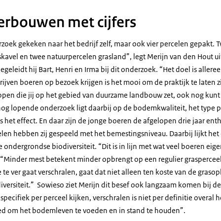
rbouwen met cijfers
oek gekeken naar het bedrijf zelf, maar ook vier percelen gepakt. T
kavel en twee natuurpercelen grasland”, legt Merijn van den Hout ui
begeleidt hij Bart, Henri en Irma bij dit onderzoek. “Het doel is aller
ijven boeren op bezoek krijgen is het mooi om de praktijk te laten z
appen die jij op het gebied van duurzame landbouw zet, ook nog ku
t nog lopende onderzoek ligt daarbij op de bodemkwaliteit, het type p
 het effect. En daar zijn de jonge boeren de afgelopen drie jaar ent
len hebben zij gespeeld met het bemestingsniveau. Daarbij lijkt het 
e ondergrondse biodiversiteit. “Dit is in lijn met wat veel boeren eigen
 “Minder mest betekent minder opbrengt op een regulier grasperceel.
je te ver gaat verschralen, gaat dat niet alleen ten koste van de gras
versiteit.” Sowieso ziet Merijn dit besef ook langzaam komen bij de
 specifiek per perceel kijken, verschralen is niet per definitie overal 
oed om het bodemleven te voeden en in stand te houden”.