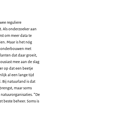
wee reguliere
t. Als onderzoeker aan
eerst om meer data te
ien. Maar is het nóg
nt onderbouwen met
lanten dat daar groeit,
housiast mee aan de slag
er op dat een beetje
lijk al een lange tijd
 Bij natuurland is dat
opbrengst, maar soms
 natuurorganisaties. “De
het beste beheer. Soms is