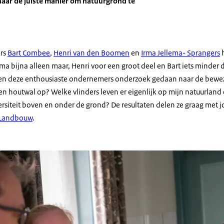
naar de juiste manier om natuurgrond te
rs
Bart Combee
,
Henri van den Boomen
en
Irma Jellema- Sprangers
h
rma bijna alleen maar, Henri voor een groot deel en Bart iets minder d
ben deze enthousiaste ondernemers onderzoek gedaan naar de bewe
en houtwal op? Welke vlinders leven er eigenlijk op mijn natuurland 
siteit boven en onder de grond? De resultaten delen ze graag met jou
 Landbouw
.