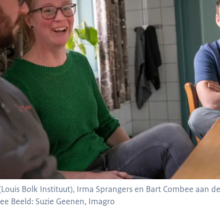
(Louis Bolk Instituut), Irma Sprangers en Bart Combee aan d
ee Beeld: Suzie Geenen, Imagro