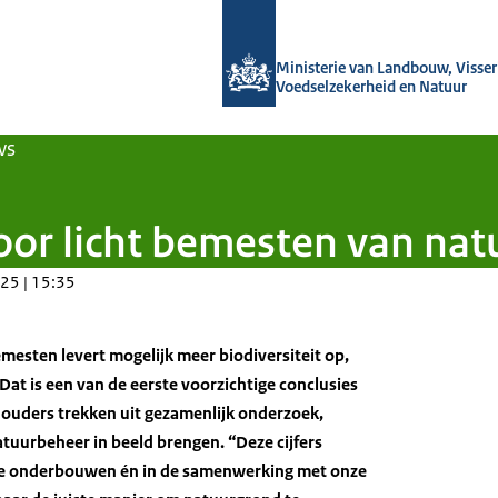
Naar de homepage van Groeien naar
Ministerie van Landbouw, Visseri
Voedselzekerheid en Natuur
ws
door licht bemesten van na
25 | 15:35
mesten levert mogelijk meer biodiversiteit op,
Dat is een van de eerste voorzichtige conclusies
houders trekken uit gezamenlijk onderzoek,
atuurbeheer in beeld brengen. “Deze cijfers
te onderbouwen én in de samenwerking met onze