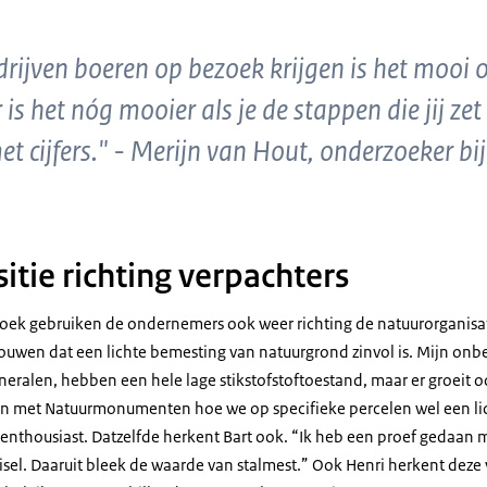
rijven boeren op bezoek krijgen is het mooi o
 is het nóg mooier als je de stappen die jij ze
 cijfers." - Merijn van Hout, onderzoeker bij
itie richting verpachters
zoek gebruiken de ondernemers ook weer richting de natuurorganisat
ouwen dat een lichte bemesting van natuurgrond zinvol is. Mijn on
neralen, hebben een hele lage stikstofstoftoestand, maar er groeit 
n met Natuurmonumenten hoe we op specifieke percelen wel een l
 enthousiast. Datzelfde herkent Bart ook. “Ik heb een proef gedaan 
sel. Daaruit bleek de waarde van stalmest.” Ook Henri herkent deze 