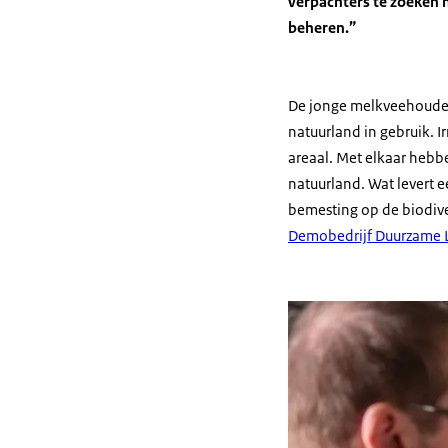
verpachters te zoeken 
beheren.”
De jonge melkveehoude
natuurland in gebruik. I
areaal. Met elkaar heb
natuurland. Wat levert e
bemesting op de biodiver
Demobedrijf Duurzame