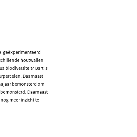
 ze geëxperimenteerd
rschillende houtwallen
a biodiversiteit? Bart is
urpercelen. Daarnaast
t najaar bemonsterd om
n bemonsterd. Daarnaast
 nog meer inzicht te