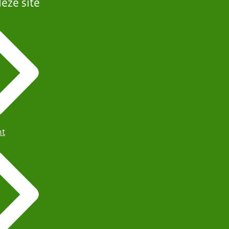
eze site
ht